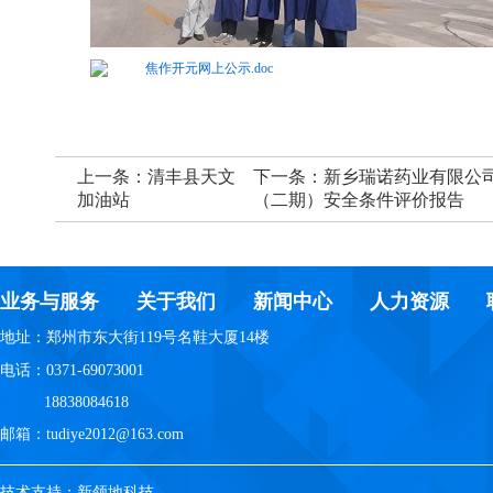
焦作开元网上公示.doc
上一条：
清丰县天文
下一条：
新乡瑞诺药业有限公司年
加油站
（二期）安全条件评价报告
业务与服务
关于我们
新闻中心
人力资源
地址：郑州市东大街119号名鞋大厦14楼
电话：0371-69073001
18838084618
邮箱：tudiye2012@163.com
技术支持：新领地科技